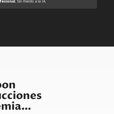
fesional.
Sin miedo a la IA.
oon
cciones
emia…