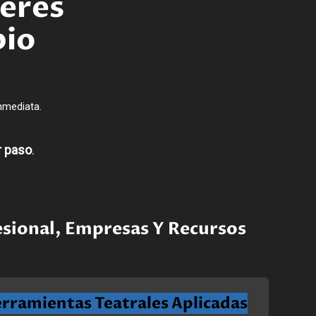
leres
bio
nmediata.
r paso
.
fesional, Empresas Y Recursos
rramientas Teatrales Aplicadas