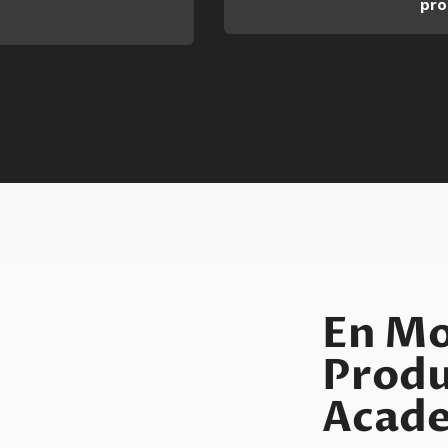
pro
En M
Produ
Acad