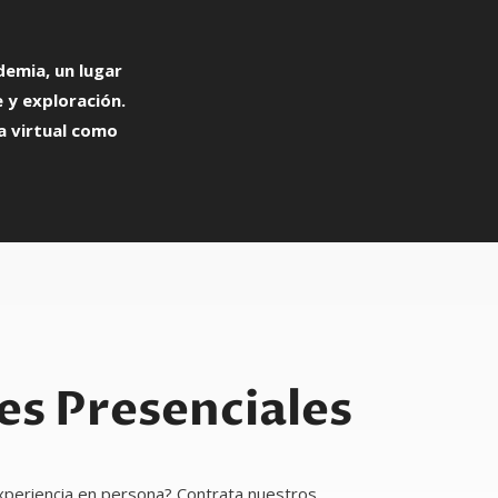
emia, un lugar
e y exploración.
a virtual como
res Presenciales
experiencia en persona? Contrata nuestros