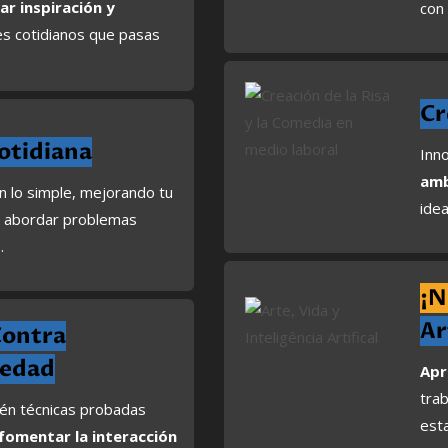
ar inspiración y
con
es cotidianos que pasas
Cr
otidiana
Inno
amb
 lo simple, mejorando tu
idea
 abordar problemas
.
¡
Ar
Contra
ledad
Apr
tra
tén técnicas probadas
est
 fomentar la interacción