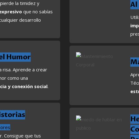
pierde la timidez y
Al
expresivo
que no sabías
Util
cualquier desarrollo
imp
pres
el Humor
Ma
a risa. Aprende a crear
Apre
umor como una
Téc
cia y conexión social
.
est
storias
(
He
dores
Co
r. Consigue que tus