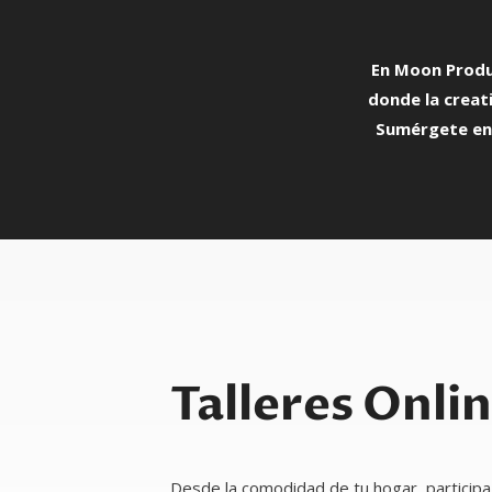
En Moon Produ
donde la creati
Sumérgete en 
Talleres Onli
Desde la comodidad de tu hogar, participa