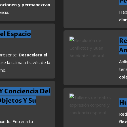
Pe
ocionen y permanezcan
Hab
ncia.
cla
el Espacio
Re
Am
 presente.
Desacelera el
Apl
re la calma a través de la
ten
rno.
col
 Y Conciencia Del
bjetos Y Su
Hu
Red
mundo. Entrena tu
fle