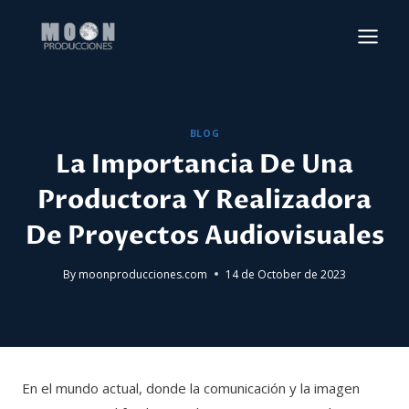
Skip
to
content
BLOG
La Importancia De Una
Productora Y Realizadora
De Proyectos Audiovisuales
By
moonproducciones.com
14 de October de 2023
En el mundo actual, donde la comunicación y la imagen