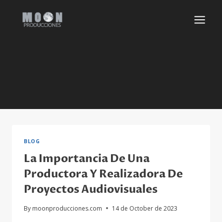
Skip
to
content
BLOG
La Importancia De Una
Productora Y Realizadora De
Proyectos Audiovisuales
By
moonproducciones.com
14 de October de 2023