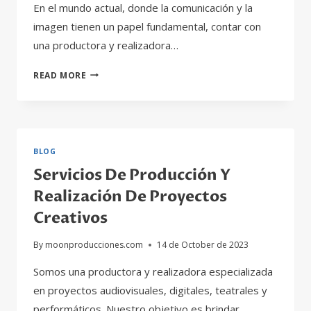
En el mundo actual, donde la comunicación y la
imagen tienen un papel fundamental, contar con
una productora y realizadora…
LA
READ MORE
IMPORTANCIA
DE
UNA
PRODUCTORA
Y
BLOG
REALIZADORA
Servicios De Producción Y
DE
PROYECTOS
Realización De Proyectos
AUDIOVISUALES
Creativos
By
moonproducciones.com
14 de October de 2023
Somos una productora y realizadora especializada
en proyectos audiovisuales, digitales, teatrales y
performáticos. Nuestro objetivo es brindar