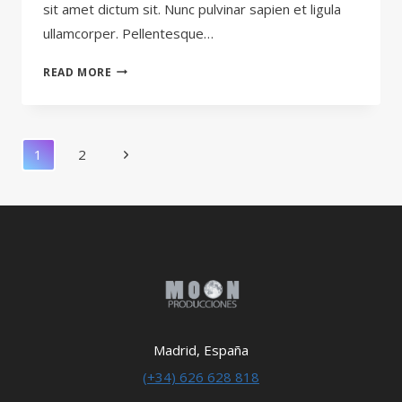
sit amet dictum sit. Nunc pulvinar sapien et ligula
ullamcorper. Pellentesque…
WANT
READ MORE
TO
GROW
YOUR
BUSINESS?
Page
Next
1
2
YOU
Navigation
NEED
Page
A
GROWTH
STRATEGY
Madrid, España
(+34) 626 628 818