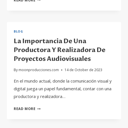
READ MORE
IMPORTANCIA
DE
UNA
PRODUCTORA
Y
BLOG
REALIZADORA
La Importancia De Una
DE
PROYECTOS
Productora Y Realizadora De
AUDIO-
Proyectos Audiovisuales
VISUALES
By
moonproducciones.com
14 de October de 2023
En el mundo actual, donde la comunicación visual y
digital juega un papel fundamental, contar con una
productora y realizadora…
LA
READ MORE
IMPORTANCIA
DE
UNA