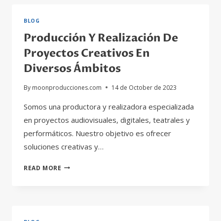
PRODUCTORA
Y
BLOG
REALIZADORA
Producción Y Realización De
DE
PROYECTOS
Proyectos Creativos En
AUDIOVISUALES
Diversos Ámbitos
By
moonproducciones.com
14 de October de 2023
Somos una productora y realizadora especializada
en proyectos audiovisuales, digitales, teatrales y
performáticos. Nuestro objetivo es ofrecer
soluciones creativas y…
PRODUCCIÓN
READ MORE
Y
REALIZACIÓN
DE
PROYECTOS
CREATIVOS