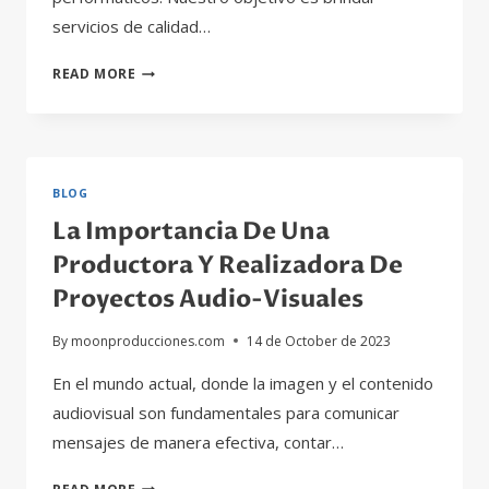
servicios de calidad…
SERVICIOS
READ MORE
DE
PRODUCCIÓN
Y
REALIZACIÓN
DE
BLOG
PROYECTOS
La Importancia De Una
CREATIVOS
Productora Y Realizadora De
Proyectos Audio-Visuales
By
moonproducciones.com
14 de October de 2023
En el mundo actual, donde la imagen y el contenido
audiovisual son fundamentales para comunicar
mensajes de manera efectiva, contar…
LA