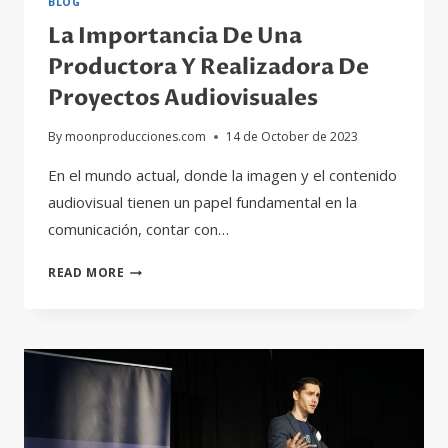
BLOG
EN
La Importancia De Una
DIVERSOS
ÁMBITOS
Productora Y Realizadora De
Proyectos Audiovisuales
By
moonproducciones.com
14 de October de 2023
En el mundo actual, donde la imagen y el contenido
audiovisual tienen un papel fundamental en la
comunicación, contar con…
LA
READ MORE
IMPORTANCIA
DE
UNA
PRODUCTORA
Y
REALIZADORA
DE
PROYECTOS