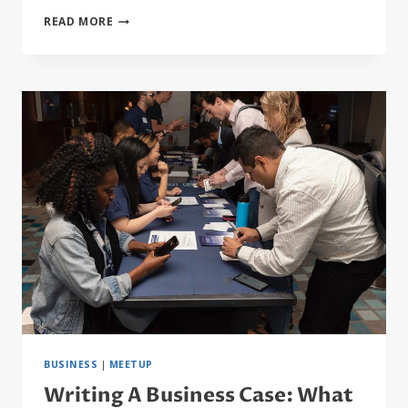
5
READ MORE
STAGES
OF
TEAM
DEVELOPMENT:
WHAT
YOU
NEED
TO
KNOW
BUSINESS
|
MEETUP
Writing A Business Case: What