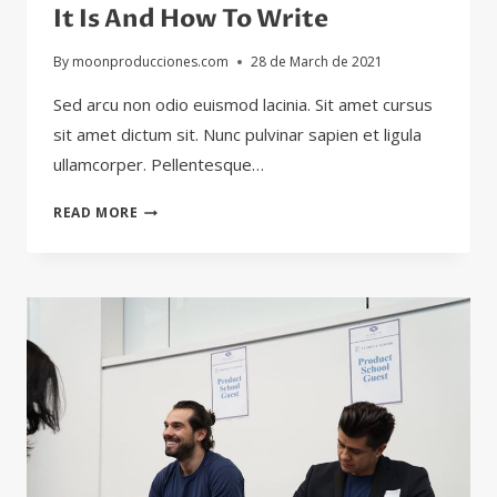
It Is And How To Write
By
moonproducciones.com
28 de March de 2021
Sed arcu non odio euismod lacinia. Sit amet cursus
sit amet dictum sit. Nunc pulvinar sapien et ligula
ullamcorper. Pellentesque…
WRITING
READ MORE
A
BUSINESS
CASE:
WHAT
IT
IS
AND
HOW
TO
WRITE